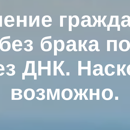
ение гражд
без брака п
ез ДНК. Наск
возможно.