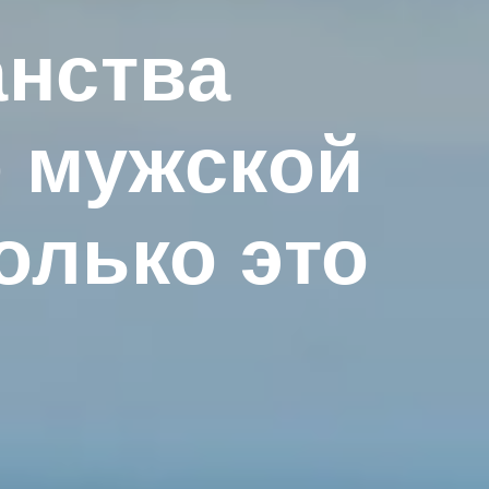
анства
о мужской
олько это