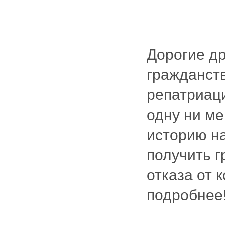
Дорогие др
гражданст
репатриаци
одну ни м
историю н
получить г
отказа от 
подробнее