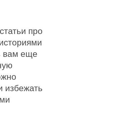
 статьи про
 историями
ь вам еще
ную
ожно
и избежать
ами