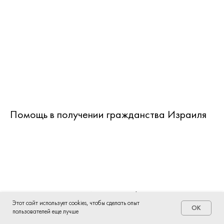
Помощь в получении гражданства Израиля
ИП Воронова Е.Ф.
Этот сайт использует cookies, чтобы сделать опыт
ИНН 470318825055
OK
пользователей еще лучше
ОГРНИП 319784700031887